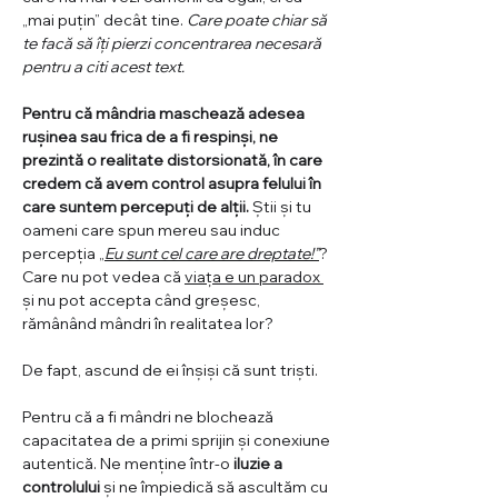
„mai puțin” decât tine. 
Care poate chiar să 
te facă să îți pierzi concentrarea necesară 
pentru a citi acest text.
Pentru că mândria maschează adesea 
rușinea sau frica de a fi respinși, ne 
prezintă o realitate distorsionată, în care 
credem că avem control asupra felului în 
care suntem percepuți de alții. 
Știi și tu 
oameni care spun mereu sau induc 
percepția „
Eu sunt cel care are dreptate!”
? 
Care nu pot vedea că 
viața e un paradox 
și nu pot accepta când greșesc, 
rămânând mândri în realitatea lor? 
De fapt, ascund de ei înșiși că sunt triști.  
Pentru că a fi mândri ne blochează 
capacitatea de a primi sprijin și conexiune 
autentică. Ne menține într-o 
iluzie a 
controlului 
și ne împiedică să ascultăm cu 