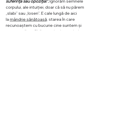
suferința sau opoziția!".
 Ignorăm semnele 
corpului, ale intuiției, doar că să nu părem 
„slabi” sau „loseri”. E cale lungă de aici 
la ⁠
mândrie sănătoasă,
 starea în care 
recunoaștem cu bucurie cine suntem și 
ce am realizat, 
fără a ne simți superiori 
altora.
Cu mândria și aroganța avem de lucrat 
toată viața, iar cheia alchimiei lor este 
curajul de a le privi cu sinceritate, de a le 
recunoaște în noi și de 
a cultiva 
compasiune față de cei care încă se 
apără prin ele.
Cumpărând acest bilet primești:
acces la sesiunea de lucru energetic 
livrată live pe Zoom (2 ore)
un caiet de 
conștientizare și decondiționare 