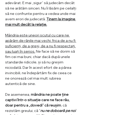
adevărat. E mai „sigur” să judecăm decât 
să ne arătăm sinceri. Nu îi lăsăm pe ceilalți 
să ne confrunte pentru a vedea unde mai 
avem erori de judecată. 
Ținem la imagine 
mai mult decât la relație.
Mândria este uneori scutul cu care ne 
apărăm de rănile mai vechi: frica de a nu fi 
suficienți, de a greși, de a nu fi respectați 
sau luați în serios.
 Ne face să ne dorim să 
fim cei mai buni, chiar dacă după unele 
standarde ridicole, și să nu greșim 
niciodată. Dar în acest efort de a părea 
invincibili, ne îndepărtăm fix de ceea ce 
ne onorează cel mai mult: iubirea 
autentică de sine.
De asemenea, 
mândria ne poate ține 
captivi într-o situație care ne face rău, 
doar pentru a „dovedi” că reușim
, că 
rezistăm greului, că "
nu ne doboară pe noi 