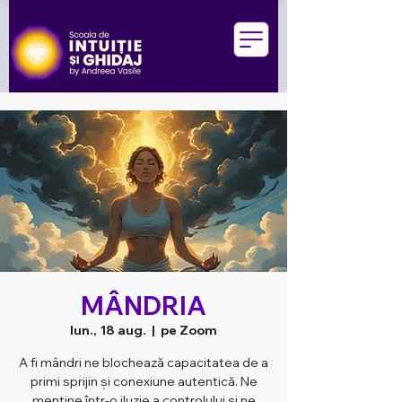
MÂNDRIA
lun., 18 aug.
  |  
pe Zoom
A fi mândri ne blochează capacitatea de a
primi sprijin și conexiune autentică. Ne
menține într-o iluzie a controlului și ne