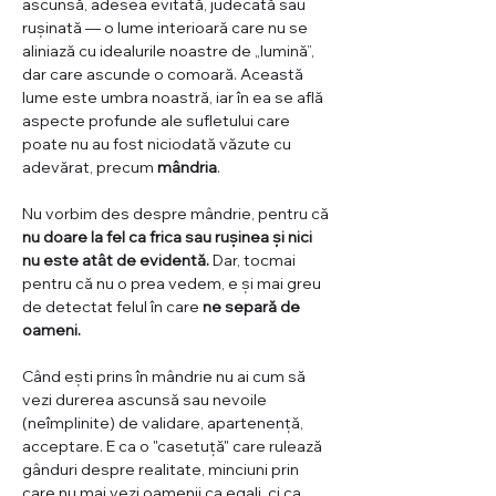
ascunsă, adesea evitată, judecată sau 
rușinată — o lume interioară care nu se 
aliniază cu idealurile noastre de „lumină”, 
dar care ascunde o comoară. Această 
lume este umbra noastră, iar în ea se află 
aspecte profunde ale sufletului care 
poate nu au fost niciodată văzute cu 
adevărat, precum 
mândria
.
Nu vorbim des despre mândrie, pentru că 
nu doare la fel ca frica sau rușinea și nici 
nu este atât de evidentă. 
Dar, tocmai 
pentru că nu o prea vedem, e și mai greu 
de detectat felul în care 
ne separă de 
oameni. 
Când ești prins în mândrie nu ai cum să 
vezi durerea ascunsă sau nevoile 
(neîmplinite) de validare, apartenență, 
acceptare. E ca o "casetuță" care rulează 
gânduri despre realitate, minciuni prin 
care nu mai vezi oamenii ca egali, ci ca 