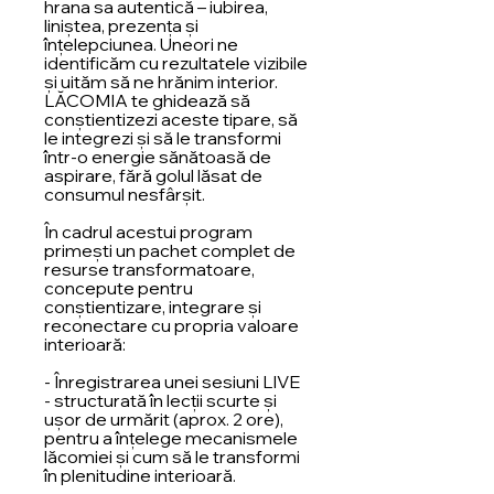
hrana sa autentică – iubirea,
liniștea, prezența și
înțelepciunea. Uneori ne
identificăm cu rezultatele vizibile
și uităm să ne hrănim interior.
LĂCOMIA te ghidează să
conștientizezi aceste tipare, să
le integrezi și să le transformi
într-o energie sănătoasă de
aspirare, fără golul lăsat de
consumul nesfârșit.
În cadrul acestui program
primești un pachet complet de
resurse transformatoare,
concepute pentru
conștientizare, integrare și
reconectare cu propria valoare
interioară:
- Înregistrarea unei sesiuni LIVE
- structurată în lecții scurte și
ușor de urmărit (aprox. 2 ore),
pentru a înțelege mecanismele
lăcomiei și cum să le transformi
în plenitudine interioară.