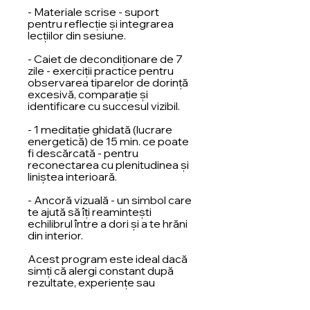
- Materiale scrise - suport
pentru reflecție și integrarea
lecțiilor din sesiune.
- Caiet de decondiționare de 7
zile - exerciții practice pentru
observarea tiparelor de dorință
excesivă, comparație și
identificare cu succesul vizibil.
- 1 meditație ghidată (lucrare
energetică) de 15 min. ce poate
fi descărcată - pentru
reconectarea cu plenitudinea și
liniștea interioară.
- Ancoră vizuală - un simbol care
te ajută să îți reamintești
echilibrul între a dori și a te hrăni
din interior.
Acest program este ideal dacă
simți că alergi constant după
rezultate, experiențe sau
acumulare și uiți de valoarea ta
intrinsecă. LĂCOMIA te învață