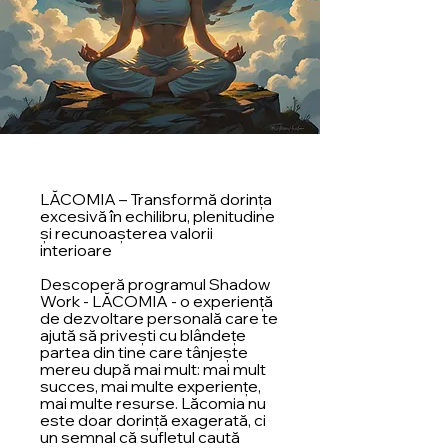
LĂCOMIA – Transformă dorința
excesivă în echilibru, plenitudine
și recunoașterea valorii
interioare
Descoperă programul Shadow
Work - LĂCOMIA - o experiență
de dezvoltare personală care te
ajută să privești cu blândețe
partea din tine care tânjește
mereu după mai mult: mai mult
succes, mai multe experiențe,
mai multe resurse. Lăcomia nu
este doar dorință exagerată, ci
un semnal că sufletul caută