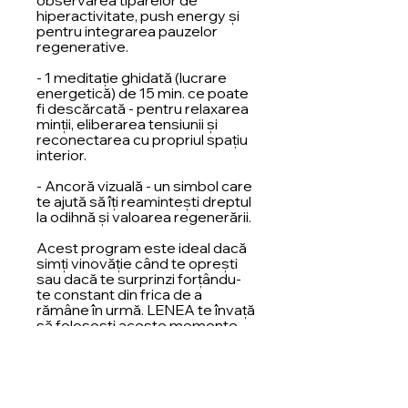
observarea tiparelor de
hiperactivitate, push energy și
pentru integrarea pauzelor
regenerative.
- 1 meditație ghidată (lucrare
energetică) de 15 min. ce poate
fi descărcată - pentru relaxarea
minții, eliberarea tensiunii și
reconectarea cu propriul spațiu
interior.
- Ancoră vizuală - un simbol care
te ajută să îți reamintești dreptul
la odihnă și valoarea regenerării.
Acest program este ideal dacă
simți vinovăție când te oprești
sau dacă te surprinzi forțându-
te constant din frica de a
rămâne în urmă. LENEA te învață
să folosești aceste momente
ca pe o oportunitate de
claritate, creativitate și
reconectare cu energia ta vitală.
Pauza devine spațiul în care
crești, integrezi și evoluezi cu