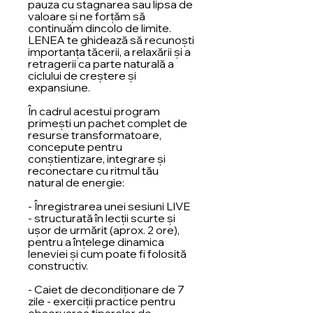
pauza cu stagnarea sau lipsa de
valoare și ne forțăm să
continuăm dincolo de limite.
LENEA te ghidează să recunoști
importanța tăcerii, a relaxării și a
retragerii ca parte naturală a
ciclului de creștere și
expansiune.
În cadrul acestui program
primești un pachet complet de
resurse transformatoare,
concepute pentru
conștientizare, integrare și
reconectare cu ritmul tău
natural de energie:
- Înregistrarea unei sesiuni LIVE
- structurată în lecții scurte și
ușor de urmărit (aprox. 2 ore),
pentru a înțelege dinamica
leneviei și cum poate fi folosită
constructiv.
- Caiet de decondiționare de 7
zile - exerciții practice pentru