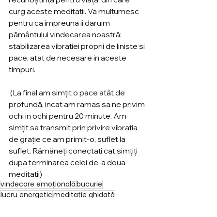
curg aceste meditații. Va mulțumesc 
pentru ca impreuna ii daruim 
pământului vindecarea noastră: 
stabilizarea vibrației proprii de liniste si 
pace, atat de necesare in aceste 
timpuri.
 (La final am simțit o pace atât de 
profundă, incat am ramas sa ne privim 
ochi in ochi pentru 20 minute. Am 
simțit sa transmit prin privire vibrația 
de grație ce am primit-o, suflet la 
suflet. Rămâneți conectați cat simțiți 
dupa terminarea celei de-a doua 
meditații)
vindecare emoțională
bucurie
lucru energetic
meditație ghidată