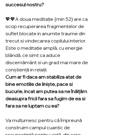
succesul nostru? 
💖💖A doua meditație {min 52} are ca 
scop recuperarea fragmentelor de 
suflet blocate in anumite traume din 
trecut si vindecarea copilului interior. 
Este o meditație amplă, cu energie 
blândă, ce simt ca aduce 
discernământ si un grad mai mare de 
conștiență in relații. 
Cum ar fi daca am stabiliza atat de 
bine emotiile de liniște, pace si 
bucurie, incat am putea sa ne înălțăm 
deasupra fricii fara sa fugim de ea si 
fara sa ne luptam cu ea?
Va mulțumesc pentru că împreună 
construim campul cuantic de 
recunoștință pentru viață, din care 