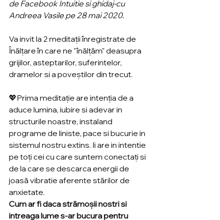
de Facebook Intuitie si ghidaj-cu 
Andreea Vasile pe 28 mai 2020.
Va invit la 2 meditații înregistrate de 
Înălțare în care ne "înălțăm" deasupra 
grijilor, asteptarilor, suferintelor, 
dramelor si a poveștilor din trecut. 
💖Prima meditație are intenția de a 
aduce lumina, iubire si adevar in 
structurile noastre, instaland 
programe de liniste, pace si bucurie in 
sistemul nostru extins. Ii are in intentie 
pe toți cei cu care suntem conectați si 
de la care se descarca energii de 
joasă vibratie aferente stărilor de 
anxietate. 
Cum ar fi daca strămoșii nostri si 
intreaga lume s-ar bucura pentru 