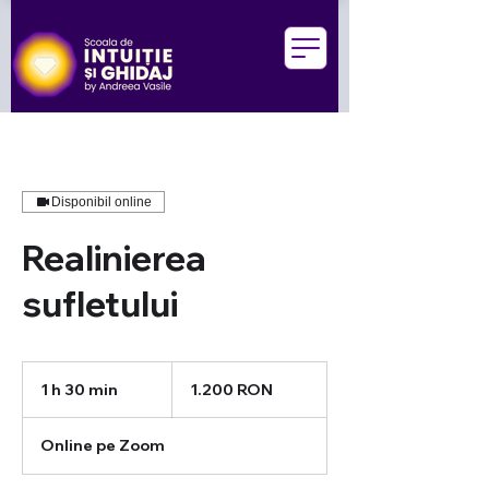
Disponibil online
Realinierea
sufletului
1.200
de
1 h 30 min
1
1.200 RON
lei
românești
3
0
Online pe Zoom
m
i