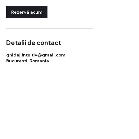
n
Rezervă acum
Detalii de contact
ghidaj.intuitiv@gmail.com
București, Romania
© Școala de Intuiție și Ghidaj
Intuitie Si Ghidaj S.R.L.
Termeni si
condiții