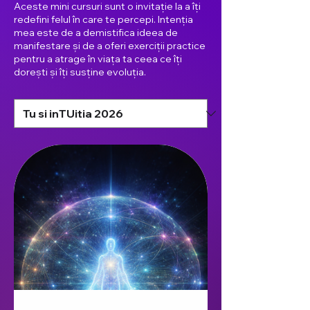
Aceste mini cursuri sunt o invitație la a îți
redefini felul în care te percepi. Intenția
mea este de a demistifica ideea de
manifestare și de a oferi exerciții practice
pentru a atrage în viața ta ceea ce îți
dorești și îți susține evoluția.