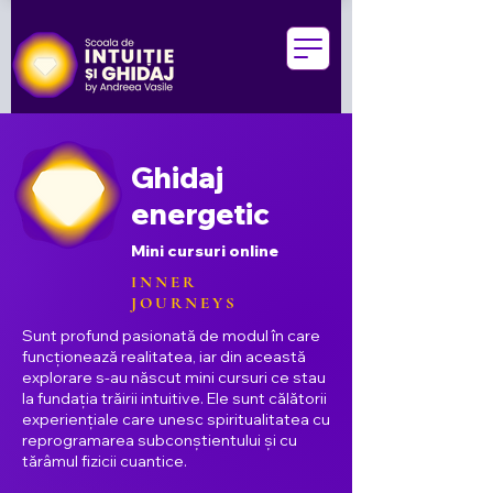
Ghidaj
energetic
Mini cursuri online
INNER
JOURNEYS
Sunt profund pasionată de modul în care
funcționează realitatea, iar din această
explorare s-au născut mini cursuri ce stau
la fundația trăirii intuitive. Ele sunt călătorii
experiențiale care unesc spiritualitatea cu
reprogramarea subconștientului și cu
tărâmul fizicii cuantice.