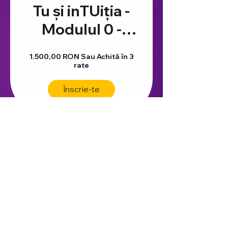
Tu și inTUiția -
Modulul 0 -
Fundamentele
1.500,00 RON Sau Achită în 3
intuiției
rate
Înscrie-te
Vezi toate programele
© Școala de Intuiție și Ghidaj
Intuitie Si Ghidaj S.R.L.