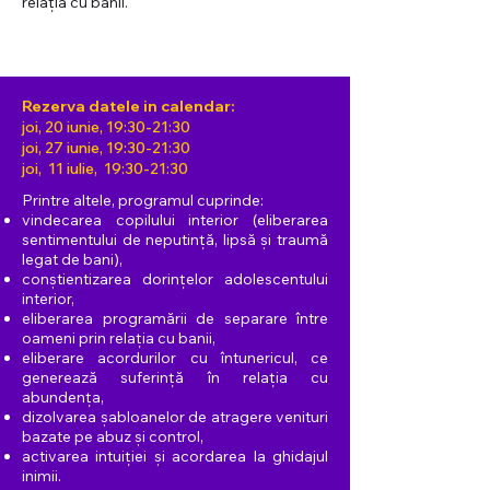
relația cu banii.
Rezerva datele in calendar:
joi, 20 iunie, 19:30-21:30
joi, 27 iunie, 19:30-21:30
joi, 11 iulie, 19:30-21:30
Printre altele, programul cuprinde:
vindecarea copilului interior
(eliberarea
sentimentului de neputință, lipsă și traumă
legat de bani),
conștientizarea dorințelor adolescentului
interior,
eliberarea programării de separare între
oameni prin relația cu banii,
eliberare acordurilor cu întunericul, ce
generează suferință
în relația cu
abundența,
dizolvarea șabloanelor de atragere venituri
bazate pe abuz și control,
activarea intuiției și acordarea la ghidajul
inimii.