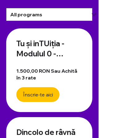
Tu și inTUiția -
Modulul 0 -
Fundamentele
1.500,00 RON Sau Achită
intuiției
în 3 rate
Înscrie-te aici
Dincolo de râvnă