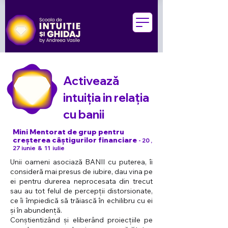
Activează
intuiția in relația
cu banii
Mini Mentorat de grup pentru
creșterea câștigurilor financiare
- 20 ,
27 iunie & 11 iulie
Unii oameni asociază BANII cu puterea, îi
consideră mai presus de iubire, dau vina pe
ei pentru durerea neprocesata din trecut
sau au tot felul de percepții distorsionate,
ce îi împiedică să trăiască în echilibru cu ei
și în abundență.
Conștientizând și eliberând proiecțiile pe