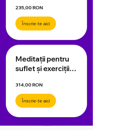
235,00 RON
Înscrie-te aici
Meditații pentru
suflet și exerciții
de auto-
314,00 RON
împuternicire
(disponibil în
Înscrie-te aici
curând)