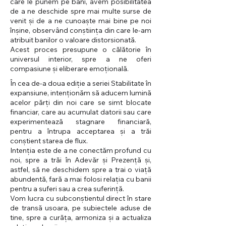
care le punem pe bani, avem posibilitatea
de a ne deschide spre mai multe surse de
venit și de a ne cunoaște mai bine pe noi
înșine, observând conștiința din care le-am
atribuit banilor o valoare distorsionată.
Acest proces presupune o călătorie în
universul interior, spre a ne oferi
compasiune și eliberare emoțională.
În cea de-a doua ediție a seriei Stabilitate în
expansiune, intenționăm să aducem lumină
acelor părți din noi care se simt blocate
financiar, care au acumulat datorii sau care
experimentează stagnare financiară,
pentru a
întrupa
acceptarea
și a
trăi
conștient starea de flux
.
Intenția
este de a ne conectăm profund cu
noi, spre a trăi în Adevăr și Prezen
ță
și,
astfel, să ne deschidem spre a trai o viață
abundentă, fară a mai folosi relația cu banii
pentru a suferi sau a crea suferință.
Vom lucra cu subconștientul direct în stare
de transă usoara, pe subiectele aduse de
tine, spre a curăța, armoniza și a actualiza