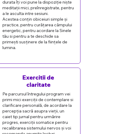
durata îți voi pune la dispoziție niște
meditații mici, preînregistrate, pentru
a le asculta intre sesiuni.
Acestea conțin obiceiuri simple și
practice, pentru curățarea câmpului
energetic, pentru acordare la Sinele
tău si pentru a te deschide sa
primești susținere de la ființele de
lumina.
Exercitii de
claritate
Pe parcursul întregului program vei
primi mici exerciții de contemplare si
clarificare personală, de acordare la
percepția sacră asupra vieții, un
caiet tip jurnal pentru urmărire
progres, exerciții somatice pentru
recalibrarea sistemului nervos și voi
recomanda anumite lecturi