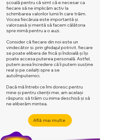
școală pentru că simt că e necesar ca
fiecare să ne implicăm activ la
schimbarea valorilor lumii în care trăim.
Vocea fiecăruia este importantă și
valoroasă și merită să facem călătoria
spre inimă pentru a o auzi.
Consider că fiecare din noi este un
vindecător si, prin ghidajul potrivit, fiecare
se poate elibera de fricǎ și îndoialǎ și își
poate accesa puterea personală. Astfel,
putem avea încredere că îi putem susține
real și pe ceilalți spre a se
autoîmputernici.
Dacă mă întrebi ce îmi doresc pentru
mine și pentru clienții mei, am același
răspuns: să trăim cu inima deschisă și să
ne eliberăm mintea.
Află mai multe