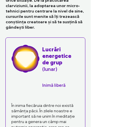
orice situație. De la practicarea
clarviziunii, la adoptarea unor micro-
tehnici pentru centrare la nivel de sine,
cursurile sunt menite să îți trezească
conștiința creatoare și să te susțină să
gândești liber.
Lucrări
energetice
de grup
(lunar)
Inimă liberă
În inima fiecăruia dintre noi există
sămânța păcii. În zilele noastre e
important să ne unim în meditație
pentru a genera un câmp mai