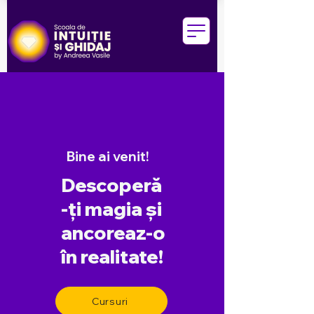
Bine ai venit!
Descoperă
-ți magia și
ancoreaz-o
în realitate!
Cursuri