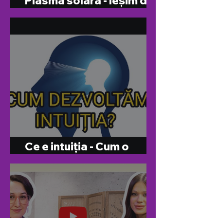
Plasma solară - Ieșim de
sub dominația fricii
Ce e intuiția - Cum o
dezvoltăm?