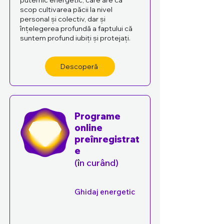
puternic energetic, care are ca
scop cultivarea păcii la nivel
personal și colectiv, dar și
înțelegerea profundă a faptului că
suntem profund iubiți şi protejați.
Descoperă
Programe
online
preînregistrat
e
(
î
n curând)
Ghidaj energetic