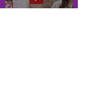
Podcast: Intuiție
1
/
13
După fiecare sesiune mă simt
liberă, eliberată și uimită. O
recomand cu inima deschisă pe
Andreea celor care doresc să se
simtă liberi și eliberați. Pentru cei
care sunt pregătiți să se conecteze
cu propriul adevăr și pentru cei